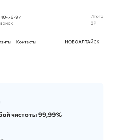
Итого
) 48-76-97
звонок
0
₽
изиты
Контакты
НОВОАЛТАЙСК
(Криобластинг)
 освидетельствование баллонов
ы
в
бой чистоты 99,99%
нской техники
су