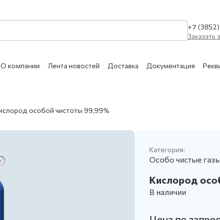
+7 (3852
Заказать 
О компании
Лента новостей
Доставка
Документация
Рекв
КАТАЛОГ УСЛУГ
ислород особой чистоты 99,99%
Очистка сухим льдом 
МЕДИЦИНСКИЕ
Сухой лёд
АЗЫ
Категория:
Ремонт и техническое
Особо чистые газ
Обслуживание сосудо
Кислород осо
АЗОВЫЕ СМЕСИ
Обслуживание медици
В наличии
ПИЩЕВЫЕ
Цена по запро